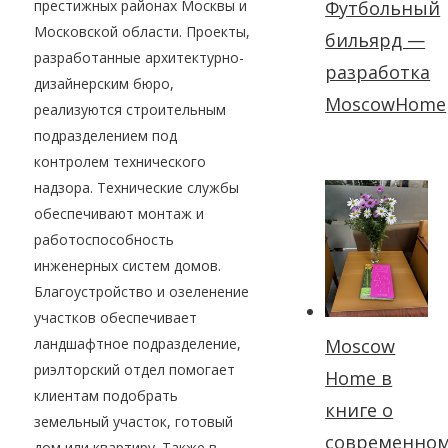
Футбольный
престижных районах Москвы и
Московской области. Проекты,
бильярд —
разработанные архитектурно-
разработка
дизайнерским бюро,
MoscowHome
реализуются строительным
подразделением под
контролем технического
надзора. Технические службы
обеспечивают монтаж и
работоспособность
инженерных систем домов.
Благоустройство и озеленение
участков обеспечивает
Moscow
ландшафтное подразделение,
риэлторский отдел помогает
Home в
клиентам подобрать
книге о
земельный участок, готовый
современно
дом или квартиру. Также в