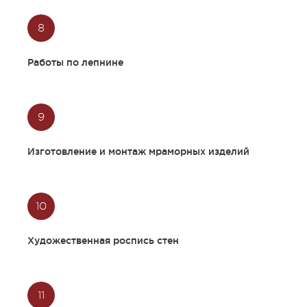
материалами, техникой и
оборудованием;
Передача объекта
Работы по лепнине
эксплуатирующей
организации для
дальнейшей
эксплуатации в
Изготовление и монтаж мраморных изделий
установленном порядке;
Художественная роспись стен