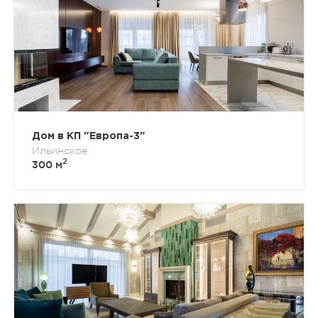
Дом в КП "Европа-3"
Ильинское
2
300 м