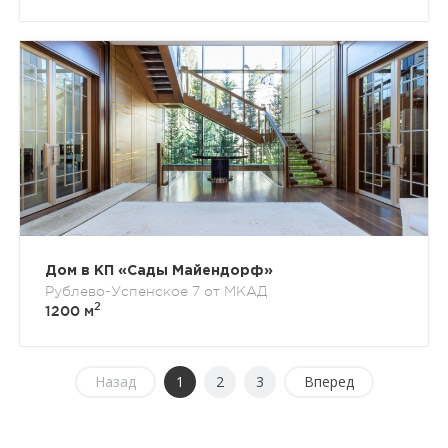
Дом в КП «Сады Майендорф»
Рублево-Успенское 7 от МКАД
2
1200 м
Назад
1
2
3
Вперед