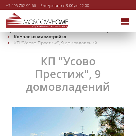
+7 495 762-99-66
Ежедневно с 9:00 до 22:00
Строительная компания MOSCOWHOME
Проекты
Комплексная застройка
КП "Усово Престиж", 9 домовладений
КП "Усово
Престиж", 9
домовладений