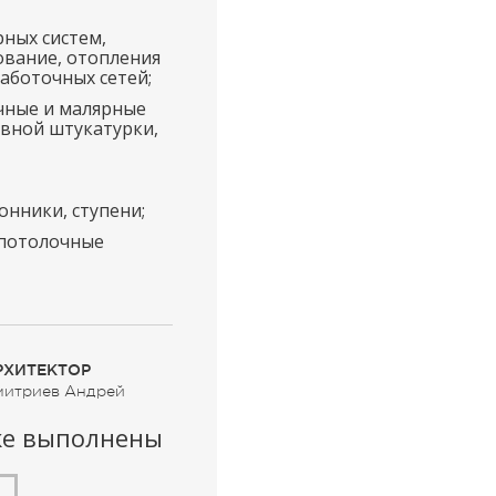
ных систем,
вание, отопления
лаботочных сетей;
чные и малярные
ивной штукатурки,
нники, ступени;
 потолочные
РХИТЕКТОР
итриев Андрей
же выполнены