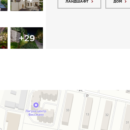
ЛАНДШАФТ
ДОМ
+29