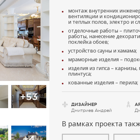
монтаж внутренних инженер
вентиляции и кондициониро
и теплых полов, электро и с
отделочные работы – плито
работы, нанесение декорат
поклейка обоев;
устройство сауны и хамама;
мраморные изделия – подоко
изделия из гипса – карнизы,
плинтуса;
кованные изделия – перила;
+53
ДИЗАЙНЕР
А
Дмитриев Андрей
Дм
В рамках проекта так
+4